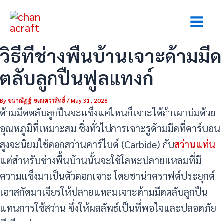
Skip
Post
Mai
to
navigation
Men
content
วิธีที่ช่างพื้นบ้านเจาะด้ามมีด
ตลับลูกปืนฟูลแทงก์
By
ชนาณัฏฐ์ ชเณศวรสิทธิ์
/
May 31, 2026
ด้ามมีดตลับลูกปืนจะแข็งแค่ไหนก็เจาะได้ถ้าเผาบ่มด้วย
อุณหภูมิที่เหมาะสม ซึ่งทั่วไปการเจาะรูด้ามมีดที่คาร์บอน
สูงจะนิยมใช้ดอกสว่านคาร์ไบด์ (Carbide) กับ
สว่านแท่น
แต่สำหรับช่างพื้นบ้านนั้นจะใช้โลหะปลายแหลมที่มี
ความแข็งมาเป็นตัวตอกเจาะ โดยชาน่าคราฟต์ประยุกต์
เอาสกัดมาเจียรให้ปลายแหลมเจาะด้ามมีดตลับลูกปืน
แทนการใช้สว่าน ซึ่งให้ผลลัพธ์เป็นที่พอใจและปลอดภัย