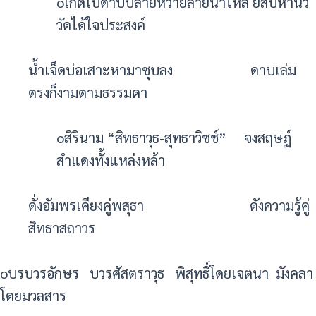
oเกิดใบดาบปลายหว้ายลายน้ำไหล ยี่สิบห้านิ้ว
วัดได้ใจประสงค์
น้ำเจ็ดบ่อเสาะหามาชุบลง ดาบเล่ม
ตรงก็งามตามธรรมดา
oสิรินาม “สิทธาวุธ-สุทธาวิชช์” จงสฤษฏ์
สำแดงทั้งแหล่งหล้า
ดั่งอัมพรเคียงคู่พสุธา ดังความรู้คู่
สิทธาสถาวร
oบรบวรอักษร บวรศัสตราวุธ พิสุทธิ์โดยเจตนา มังคลา
โดยมวลสาร