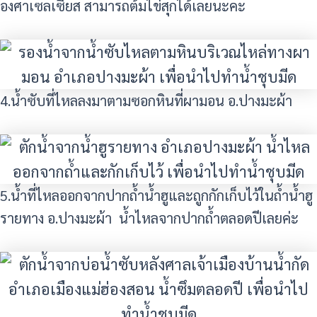
องศาเซลเซียส สามารถต้มไข่สุกได้เลยนะคะ
4.น้ำซับที่ไหลลงมาตามซอกหินที่ผามอน อ.ปางมะผ้า
5.น้ำที่ไหลออกจากปากถ้ำน้ำฮูและถูกกักเก็บไว้ในถ้ำน้ำฮู
รายทาง อ.ปางมะผ้า น้ำไหลจากปากถ้ำตลอดปีเลยค่ะ