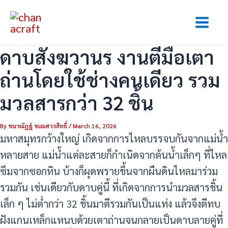
Skip
Post
Mai
to
navigation
Men
content
ดาบสังฆวานร งานตีมือเตา
ถ่านโดยใช้ช่างคนเดียว รวม
มวลสารกว่า 32 ชิ้น
By
ชนาณัฏฐ์ ชเณศวรสิทธิ์
/
March 16, 2026
มหาสมุทรกว้างใหญ่ เกิดจากการไหลบรรจบกันจากแม่น้ำ
หลายสาย แม่น้ำแต่ละสายก็กำเนิดจากต้นน้ำเล็กๆ ที่ไหล
ซึมจากซอกหิน บ้างก็ผุดพรายขึ้นจากผืนดินไหลมาร่วม
รวมกัน เช่นเดียวกับดาบคู่นี้ ที่เกิดจากการนำมวลสารชิ้น
เล็ก ๆ ไม่ต่ำกว่า 32 ชิ้นมาตีรวมกันเป็นแท่ง แล้วจึงตีทบ
ฝังแกนเหล็กแหนบด้วยเตาถ่านจนกลายเป็นดาบลายคู่ที่