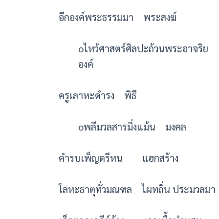
อีกองค์พระธรรมมา พระสงฆ์
oไหว้ศาสตร์ศิลปะถ้วนพระอาจริย
องค์
ครูเลาหะดำรง พิธี
oพลีมวลสารมิ่งแม้น มงคล
คำรบเพ็ญตรีหน แฮกสร้าง
โลหะธาตุทั่วมณฑล ไผทถิ่น ประมวลมา