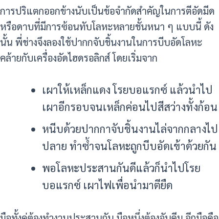
การปริแตกออกข้างนับเป็นข้อจำกัดสำคัญในการตีอัดมีด
หรือดาบที่มีการซ้อนทับโลหะหลายชั้นหนา ๆ แบบนี้ ดัง
นั้น พี่ช่างจึงลองใช้ปากกจับชิ้นงานในการบีบอัดโลหะ
คล้ายกับเครื่องอัดไฮดรอลิกส์ โดยเริ่มจาก
เผาให้เหล็กแดง โรยบอแรกซ์ แล้วนำไป
เผาอีกรอบจนเหล็กค่อนไปสีสว่างทั้งก้อน
หนีบด้วยปากกาจับชิ้นงานไล่จากกลางไป
ปลาย ทำซ้ำจนโลหะถูกบีบอัดเข้าด้วยกัน
พอโลหะประสานกันดีแล้วก็นำไปโรย
บอแรกซ์ เผาไฟเพื่อนำมาตียืด
มือทั้งคู่ต้องทำงานประสานกัน มือหนึ่งต้องจับคีม อีกมือคือ