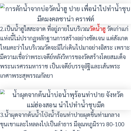
2.เป็นน้ำฮูใสสะอาด ที่อยู่ภายในบริเวณ
วัดน้ำฮู
วัดเก่าแก่
แห่งนี้ไม่ปรากฏหลักฐานการสร้างอย่างชัดเจน แต่สังเกต
ไหมคะว่าในบริเวณวัดจะมีไก่เดินไปมาอย่างอิสระ เพราะ
มีความเชื่อว่าพระเจดีย์หลังวิหารของวัดสร้างโดยสมเด็จ
พระนเรศวรมหาราช เป็นเจดีย์บรรจุอัฐิและเส้นพระ
เกศาพระสุพรรณกัลยา
3.น้ำผุดจากต้นน้ำโป่งน้ำร้อนท่าปายผุดขึ้นท่ามกลาง
ขุนเขาและไหลลงไปเป็นลำธาร มีอุณหภูมิราว 80-100