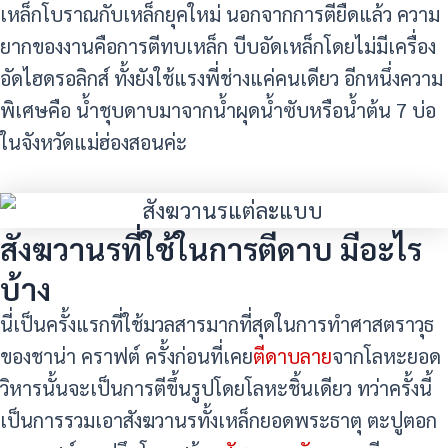
เหล็กโบราณกับเหล็กยุคใหม่ นอกจากการตียืดแล้ว ความ
ยากของงานคือการตีทบเหล็ก บีบอัดเหล็กโดยไม่มีเครื่อง
อัดไฮดรอลิกส์ ทั้งยังใช้แรงพี่ช่างแค่คนเดียว อีกหนึ่งความ
พิเศษคือ น้ำชุบดาบมาจากน้ำผุดน้ำซับหรือน้ำต้น 7 บ่อ
ในจังหวัดแม่ฮ่องสอนค่ะ
สังฆวานรที่ใช้ในการตีดาบ มีอะไร
บ้าง
นี่เป็นครั้งแรกที่ใช้มวลสารมากที่สุดในการทำศาสตราวุธ
ของชาน่า คราฟต์ ครั้งก่อนที่เคย
ตีดาบลาย
จากโลหะยอด
วิหารนั้นจะเป็นการตีขึ้นรูปโดยโลหะชิ้นเดียว ทว่าครั้งนี้
เป็นการรวมเอาสังฆวานรทั้งเหล็กยอดพระธาตุ ตะปูตอก