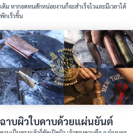
เดิม หากอดทนสักหน่อยงานก็จะสำเร็จไวและมีเวลาได้
พักเร็วขึ้น
ฉาบผิวใบดาบด้วยแผ่นยันต์
ดาบเป็นทรงแล้วก็ขัดเปิดผิว เจ้าของดาบคือ อ.อ๋องนคร