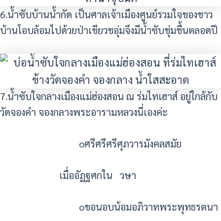
6.น้ำซับบ้านน้ำกัด เป็นศาลเจ้าเมืองศูนย์รวมใจของชาว
บ้านโอบล้อมไปด้วยป่าเขียวชอุ่มจึงมีน้ำซับชุ่มชื้นตลอดปี
7.น้ำซับใจกลางเมืองแม่ฮ่องสอน ณ ร่มไทเฮาส์ อยู่ใกล้กับ
วัดจองคำ จองกลางพระอารามหลวงนี่เองค่ะ
oศรีศรีศรีศุภวารมังคลสมัย
เมื่ออัฏฐศกใน วษา
oขอนอบน้อมอภิวาทพระพุทธรตนา