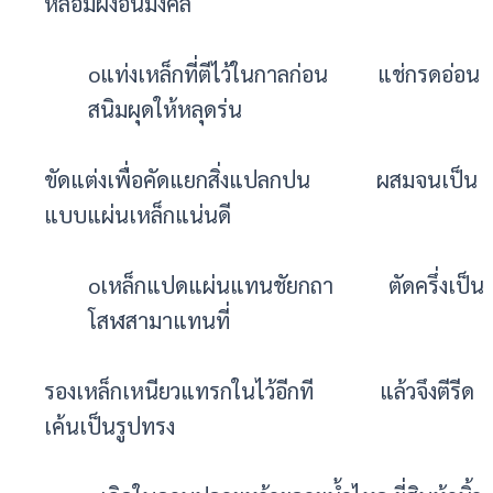
หลอมผงอันมงคล
oแท่งเหล็กที่ตีไว้ในกาลก่อน แช่กรดอ่อน
สนิมผุดให้หลุดร่น
ขัดแต่งเพื่อคัดแยกสิ่งแปลกปน ผสมจนเป็น
แบบแผ่นเหล็กแน่นดี
oเหล็กแปดแผ่นแทนชัยกถา ตัดครึ่งเป็น
โสฬสามาแทนที่
รองเหล็กเหนียวแทรกในไว้อีกที แล้วจึงตีรีด
เค้นเป็นรูปทรง