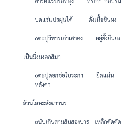
สำริดแร่ปรอทหุง หริเก่า กอปรมี
บดแร่แปรฝุ่นได้ ดั่งเนื้อชินผง
oตะปูวิหารเก่าเสาคง อยู่ยั้งยืนยง
เป็นมิ่งมงคลสีมา
oตะปูตอกช่อใบระกา ยึดแผ่น
หลังคา
ล้วนโลหะสังฆวานร
oนับเกินสามสิบสองบวร เหล็กดัดคัด