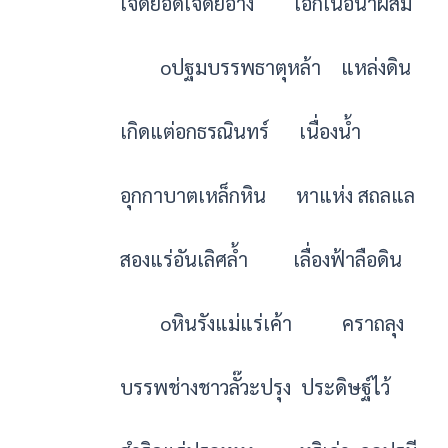
เจ็ดยอดเจดีย์อ้าง เอกเนื้อนำผสม
oปฐมบรรพธาตุหล้า แหล่งดิน
เกิดแต่อกธรณินทร์ เนื่องน้ำ
อุกกาบาตเหล็กหิน หาแห่ง สถลแล
สองแร่อันเลิศล้ำ เลื่องฟ้าลือดิน
oหินรังแม่แร่เค้า คราถลุง
บรรพช่างชาวลั๊วะปรุง ประดิษฐ์ไว้